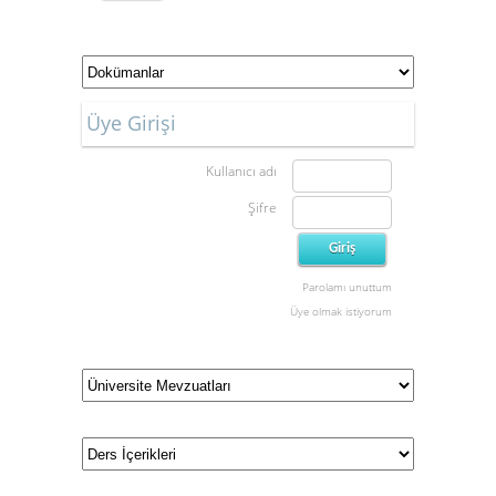
Üye Girişi
Kullanıcı adı
Şifre
Parolamı unuttum
Üye olmak istiyorum