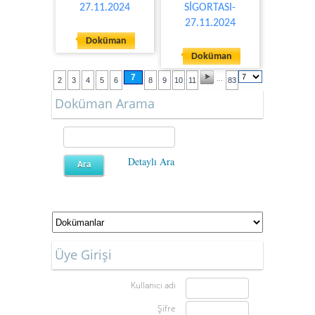
27.11.2024
SİGORTASI-
27.11.2024
Doküman
Doküman
7
...
2
3
4
5
6
8
9
10
11
83
Doküman Arama
Detaylı Ara
Üye Girişi
Kullanıcı adı
Şifre