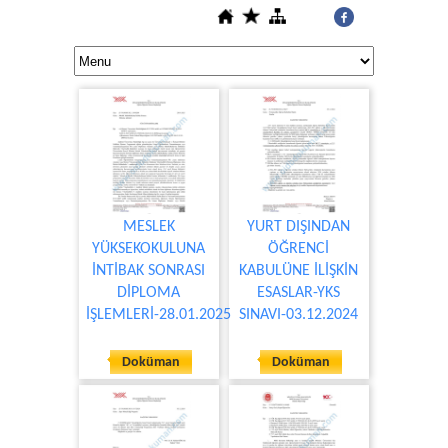
MESLEK
YURT DIŞINDAN
YÜKSEKOKULUNA
ÖĞRENCİ
İNTİBAK SONRASI
KABULÜNE İLİŞKİN
DİPLOMA
ESASLAR-YKS
İŞLEMLERİ-28.01.2025
SINAVI-03.12.2024
Doküman
Doküman