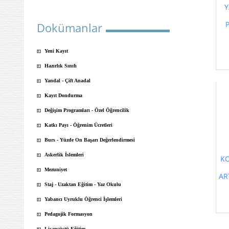
Y
Dokümanlar
Yeni Kayıt
Hazırlık Sınıfı
Yandal - Çift Anadal
Kayıt Dondurma
Değişim Programları - Özel Öğrencilik
Katkı Payı - Öğrenim Ücretleri
Burs - Yüzde On Başarı Değerlendirmesi
Askerlik İslemleri
KO
Mezuniyet
AR
Staj - Uzaktan Eğitim - Yaz Okulu
Yabancı Uyruklu Öğrenci İşlemleri
Pedagojik Formasyon
Lisansüstü Eğitim