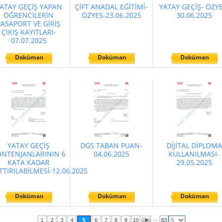
ATAY GEÇİŞ YAPAN
ÇİFT ANADAL EĞİTİMİ-
YATAY GEÇİŞ- ÖZYE
ÖĞRENCİLERİN
ÖZYES-23.06.2025
30.06.2025
PASAPORT VE GİRİŞ
ÇIKIŞ KAYITLARI-
07.07.2025
Doküman
Doküman
Doküman
YATAY GEÇİŞ
DGS TABAN PUAN-
DİJİTAL DİPLOMA
NTENJANLARININ 6
04.06.2025
KULLANILMASI-
KATA KADAR
29.05.2025
TTIRILABİLMESİ-12.06.2025
Doküman
Doküman
Doküman
...
1
2
3
4
5
6
7
8
9
10
83